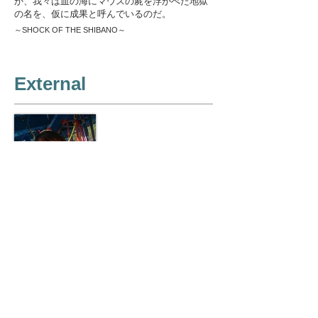
か、我々は血の海にマウスの屍を浮かべた地獄
の名を、仮に成果と呼んでいるのだ。
～SHOCK OF THE SHIBANO～
External
​西
岡 華実
Kazane Nishioka (M1)
レア度:☆☆☆☆☆
出現率:非常に低い