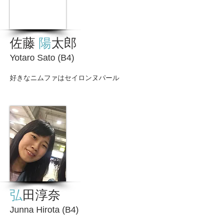
佐藤
陽
太郎
Yotaro Sato (B4)
好きなニムファはセイロンヌパール
弘
田淳
奈
Junna Hirota (B4)