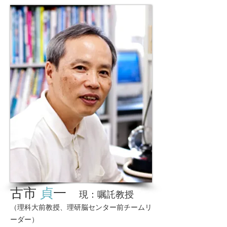
古市
貞
一
現：嘱託教授
（理科大前教授、理研脳センター前チームリ
ーダー）