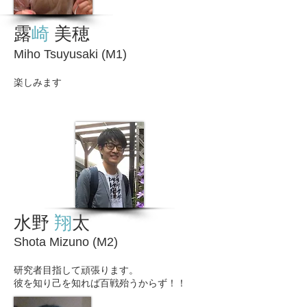
露
崎
美穂
Miho Tsuyusaki (M1)
​楽しみます
水野
翔
太
Shota Mizuno (M2)
研究者目指して頑張ります。
彼を知り己を知れば百戦殆うからず
​！！