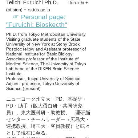
Teiichi Furuichi Ph.D.
tfuruichi +
(at sign) + rs.tus.ac.jp
☞
Personal page:
"Furuichi: Bioskecth"
Ph.D. from Tokyo Metropolitan University
Visiting graduate students of the State
University of New York at Stony Brook
Postdoc fellow and Assistant professor of
National Institute for Basic Biology
Associate professor of the Institute of
Medical Science, The University of Tokyo
Lab head of the RIKEN Brain Science
Institute.
​Professor, Tokyo University of Science
Adjunct professor, Tokyo University of
Science (present)
ニューヨーク州立大・PD、基礎研・
PD・助手（阪大蛋白研・共同研究
員）、東大医科研・助教授、 理研脳
センター・チームリーダー（広島大・
連携教授、埼玉大・客員教授）と転々
として現在に至る。