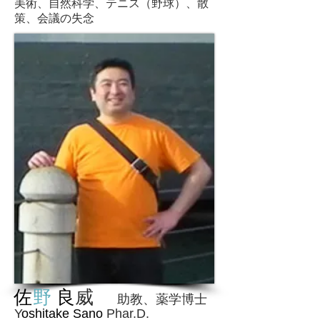
美術、自然科学、テニス（野球）、散
策、会議の失念
佐
野
良
威
助教
​、薬学博士
Y
oshitake Sano
Phar.D.
​