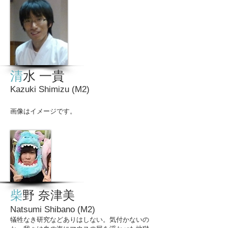
清
水 一貴
Kazuki Shimizu
(M2)
画像はイメージです。
柴
野 奈
津
美
Natsumi Shibano
(M2)
犠牲なき研究などありはしない。気付かないの