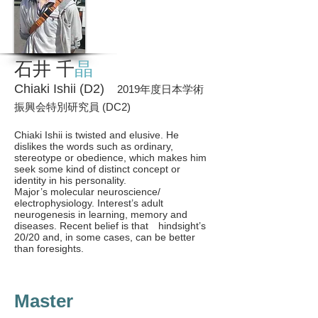
石井 千
晶
Chiaki Ishii (D2)
2019年度日本学術
振興会特別研究員 (DC2)
Chiaki Ishii is twisted and elusive. He
dislikes the words such as ordinary,
stereotype or obedience, which makes him
seek some kind of distinct concept or
identity in his personality.
Major’s molecular neuroscience/
electrophysiology. Interest’s adult
neurogenesis in learning, memory and
diseases. Recent belief is that hindsight’s
20/20 and, in some cases, can be better
than foresights.
Master